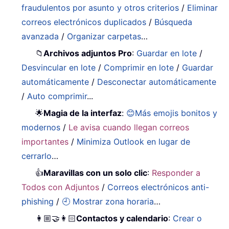
fraudulentos por asunto y otros criterios
/
Eliminar
correos electrónicos duplicados
/
Búsqueda
avanzada
/
Organizar carpetas
…
📁
Archivos adjuntos Pro
:
Guardar en lote
/
Desvincular en lote
/
Comprimir en lote
/
Guardar
automáticamente
/
Desconectar automáticamente
/
Auto comprimir
...
🌟
Magia de la interfaz
:
😊Más emojis bonitos y
modernos
/
Le avisa cuando llegan correos
importantes
/
Minimiza Outlook en lugar de
cerrarlo
…
👍
Maravillas con un solo clic
:
Responder a
Todos con Adjuntos
/
Correos electrónicos anti-
phishing
/
🕘 Mostrar zona horaria
…
👩🏼‍🤝‍👩🏻
Contactos y calendario
:
Crear o