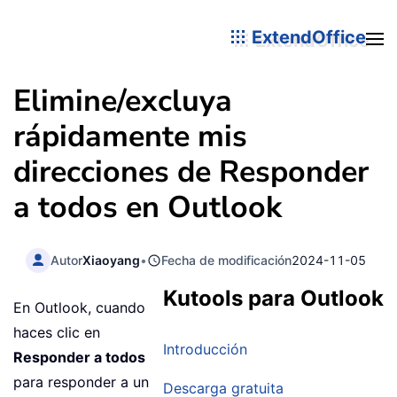
ExtendOffice
Elimine/excluya
rápidamente mis
direcciones de Responder
a todos en Outlook
Autor
Xiaoyang
•
Fecha de modificación
2024-11-05
Kutools para Outlook
En Outlook, cuando
haces clic en
Introducción
Responder a todos
para responder a un
Descarga gratuita