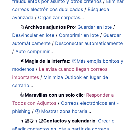
fraudulentos por asunto y otros criterios
/
Eliminar
correos electrónicos duplicados
/
Búsqueda
avanzada
/
Organizar carpetas
…
📁
Archivos adjuntos Pro
:
Guardar en lote
/
Desvincular en lote
/
Comprimir en lote
/
Guardar
automáticamente
/
Desconectar automáticamente
/
Auto comprimir
...
🌟
Magia de la interfaz
:
😊Más emojis bonitos y
modernos
/
Le avisa cuando llegan correos
importantes
/
Minimiza Outlook en lugar de
cerrarlo
…
👍
Maravillas con un solo clic
:
Responder a
Todos con Adjuntos
/
Correos electrónicos anti-
phishing
/
🕘 Mostrar zona horaria
…
👩🏼‍🤝‍👩🏻
Contactos y calendario
:
Crear o
añadir contactos en lote a partir de correos