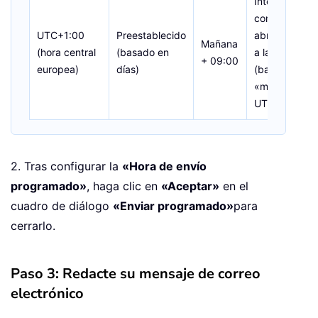
Interpretado
como 17 de
UTC+1:00
Preestablecido
abril de 2025
Mañana
(hora central
(basado en
a las 09:00
+ 09:00
europea)
días)
(basado en el
«mañana» de
UTC+1)
2. Tras configurar la
«Hora de envío
programado»
, haga clic en
«Aceptar»
en el
cuadro de diálogo
«Enviar programado»
para
cerrarlo.
Paso 3: Redacte su mensaje de correo
electrónico