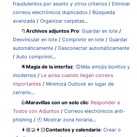
fraudulentos por asunto y otros criterios
/
Eliminar
correos electrónicos duplicados
/
Búsqueda
avanzada
/
Organizar carpetas
…
📁
Archivos adjuntos Pro
:
Guardar en lote
/
Desvincular en lote
/
Comprimir en lote
/
Guardar
automáticamente
/
Desconectar automáticamente
/
Auto comprimir
...
🌟
Magia de la interfaz
:
😊Más emojis bonitos y
modernos
/
Le avisa cuando llegan correos
importantes
/
Minimiza Outlook en lugar de
cerrarlo
…
👍
Maravillas con un solo clic
:
Responder a
Todos con Adjuntos
/
Correos electrónicos anti-
phishing
/
🕘 Mostrar zona horaria
…
👩🏼‍🤝‍👩🏻
Contactos y calendario
:
Crear o