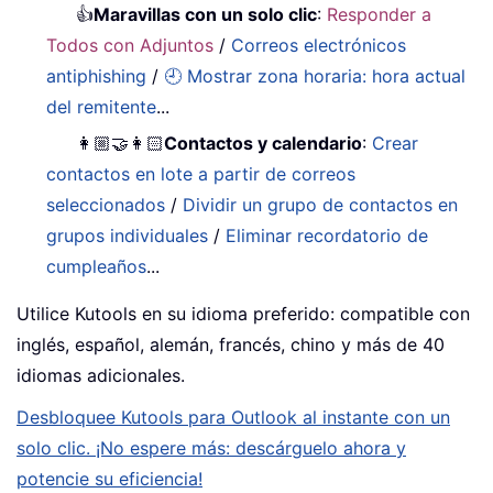
👍
Maravillas con un solo clic
:
Responder a
Todos con Adjuntos
/
Correos electrónicos
antiphishing
/
🕘 Mostrar zona horaria: hora actual
del remitente
...
👩🏼‍🤝‍👩🏻
Contactos y calendario
:
Crear
contactos en lote a partir de correos
seleccionados
/
Dividir un grupo de contactos en
grupos individuales
/
Eliminar recordatorio de
cumpleaños
...
Utilice Kutools en su idioma preferido: compatible con
inglés, español, alemán, francés, chino y más de 40
idiomas adicionales.
Desbloquee Kutools para Outlook al instante con un
solo clic. ¡No espere más: descárguelo ahora y
potencie su eficiencia!