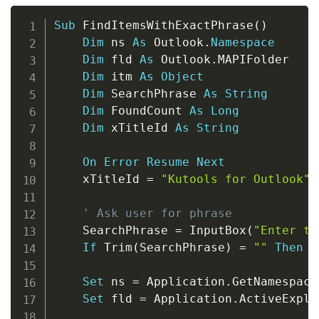
Copy
Sub
 FindItemsWithExactPhrase
(
)
Dim
 ns 
As
 Outlook
.
Namespace
Dim
 fld 
As
 Outlook
.
MAPIFolder

Dim
 itm 
As
Object
Dim
 SearchPhrase 
As
String
Dim
 FoundCount 
As
Long
Dim
 xTitleId 
As
String
On
Error
Resume
Next
    xTitleId 
=
"Kutools for Outlook"
' Ask user for phrase
    SearchPhrase 
=
 InputBox
(
"Enter th
If
 Trim
(
SearchPhrase
)
=
""
Then
E
Set
 ns 
=
 Application
.
GetNamespace
Set
 fld 
=
 Application
.
ActiveExplo