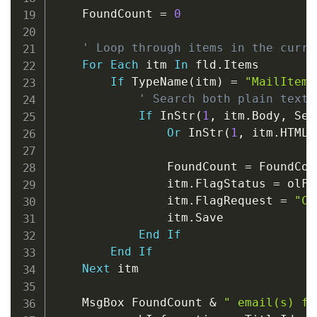
    FoundCount 
=
0
' Loop through items in the curre
For
Each
 itm 
In
 fld
.
Items

If
 TypeName
(
itm
)
=
"MailItem"
' Search both plain text 
If
 InStr
(
1
,
 itm
.
Body
,
 Sea
Or
 InStr
(
1
,
 itm
.
HTMLB
                FoundCount 
=
 FoundCou
                itm
.
FlagStatus 
=
 olFl
                itm
.
FlagRequest 
=
"Co
                itm
.
Save

End
If
End
If
Next
 itm

    MsgBox FoundCount 
&
" email(s) fl