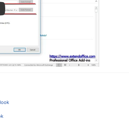
ay
look
ok