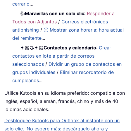
cerrarlo
…
👍
Maravillas con un solo clic
:
Responder a
Todos con Adjuntos
/
Correos electrónicos
antiphishing
/
🕘 Mostrar zona horaria: hora actual
del remitente
...
👩🏼‍🤝‍👩🏻
Contactos y calendario
:
Crear
contactos en lote a partir de correos
seleccionados
/
Dividir un grupo de contactos en
grupos individuales
/
Eliminar recordatorio de
cumpleaños
...
Utilice Kutools en su idioma preferido: compatible con
inglés, español, alemán, francés, chino y más de 40
idiomas adicionales.
Desbloquee Kutools para Outlook al instante con un
solo clic. ¡No espere más: descárguelo ahora y