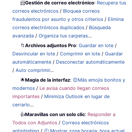
📨
Gestión de correo electrónico
:
Recupera tus
correos electrónicos
/
Bloquea correos
fraudulentos por asunto y otros criterios
/
Elimina
correos electrónicos duplicados
/
Búsqueda
avanzada
/
Organiza tus carpetas
…
📁
Archivos adjuntos Pro
:
Guardar en lote
/
Desvincular en lote
/
Comprimir en lote
/
Guardar
automáticamente
/
Desconectar automáticamente
/
Auto comprimir
...
🌟
Magia de la interfaz
:
😊Más emojis bonitos y
modernos
/
Le avisa cuando llegan correos
importantes
/
Minimiza Outlook en lugar de
cerrarlo
…
👍
Maravillas con un solo clic
:
Responder a
Todos con Adjuntos
/
Correos electrónicos
antiphishing
/
🕘 Mostrar zona horaria: hora actual