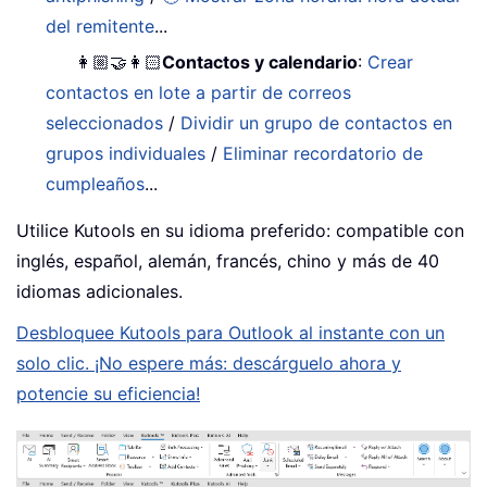
del remitente
...
👩🏼‍🤝‍👩🏻
Contactos y calendario
:
Crear
contactos en lote a partir de correos
seleccionados
/
Dividir un grupo de contactos en
grupos individuales
/
Eliminar recordatorio de
cumpleaños
...
Utilice Kutools en su idioma preferido: compatible con
inglés, español, alemán, francés, chino y más de 40
idiomas adicionales.
Desbloquee Kutools para Outlook al instante con un
solo clic. ¡No espere más: descárguelo ahora y
potencie su eficiencia!