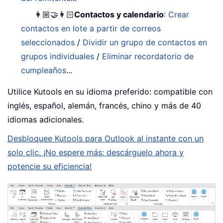
👩🏼‍🤝‍👩🏻
Contactos y calendario
:
Crear
contactos en lote a partir de correos
seleccionados
/
Dividir un grupo de contactos en
grupos individuales
/
Eliminar recordatorio de
cumpleaños
...
Utilice Kutools en su idioma preferido: compatible con
inglés, español, alemán, francés, chino y más de 40
idiomas adicionales.
Desbloquee Kutools para Outlook al instante con un
solo clic. ¡No espere más: descárguelo ahora y
potencie su eficiencia!