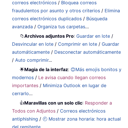
correos electrónicos
/
Bloquea correos
fraudulentos por asunto y otros criterios
/
Elimina
correos electrónicos duplicados
/
Búsqueda
avanzada
/
Organiza tus carpetas
…
📁
Archivos adjuntos Pro
:
Guardar en lote
/
Desvincular en lote
/
Comprimir en lote
/
Guardar
automáticamente
/
Desconectar automáticamente
/
Auto comprimir
...
🌟
Magia de la interfaz
:
😊Más emojis bonitos y
modernos
/
Le avisa cuando llegan correos
importantes
/
Minimiza Outlook en lugar de
cerrarlo
…
👍
Maravillas con un solo clic
:
Responder a
Todos con Adjuntos
/
Correos electrónicos
antiphishing
/
🕘 Mostrar zona horaria: hora actual
del remitente
...