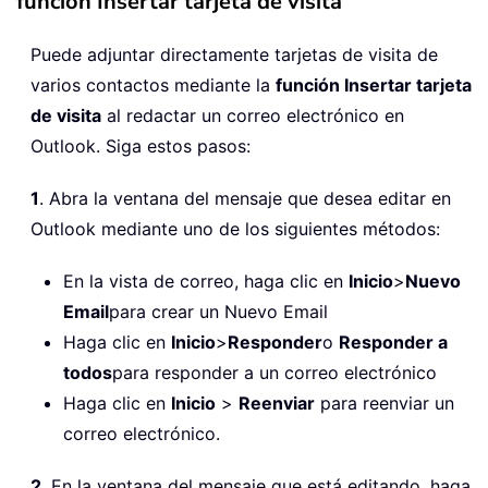
función Insertar tarjeta de visita
Puede adjuntar directamente tarjetas de visita de
varios contactos mediante la
función Insertar tarjeta
de visita
al redactar un correo electrónico en
Outlook. Siga estos pasos:
1
. Abra la ventana del mensaje que desea editar en
Outlook mediante uno de los siguientes métodos:
En la vista de correo, haga clic en
Inicio
>
Nuevo
Email
para crear un Nuevo Email
Haga clic en
Inicio
>
Responder
o
Responder a
todos
para responder a un correo electrónico
Haga clic en
Inicio
>
Reenviar
para reenviar un
correo electrónico.
2
. En la ventana del mensaje que está editando, haga