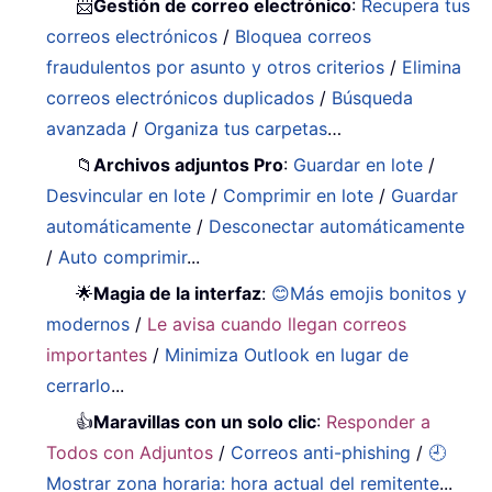
📨
Gestión de correo electrónico
:
Recupera tus
correos electrónicos
/
Bloquea correos
fraudulentos por asunto y otros criterios
/
Elimina
correos electrónicos duplicados
/
Búsqueda
avanzada
/
Organiza tus carpetas
…
📁
Archivos adjuntos Pro
:
Guardar en lote
/
Desvincular en lote
/
Comprimir en lote
/
Guardar
automáticamente
/
Desconectar automáticamente
/
Auto comprimir
...
🌟
Magia de la interfaz
:
😊Más emojis bonitos y
modernos
/
Le avisa cuando llegan correos
importantes
/
Minimiza Outlook en lugar de
cerrarlo
...
👍
Maravillas con un solo clic
:
Responder a
Todos con Adjuntos
/
Correos anti-phishing
/
🕘
Mostrar zona horaria: hora actual del remitente
...