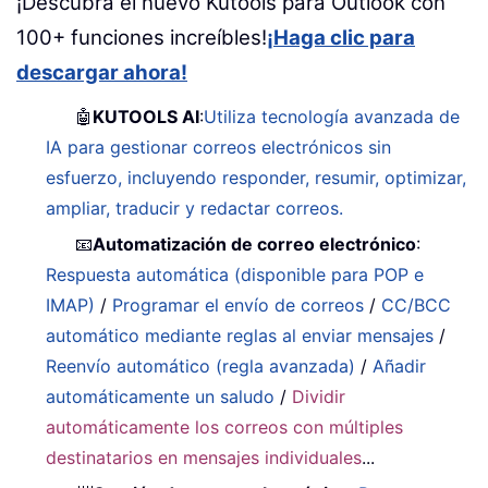
¡Descubra el nuevo Kutools para Outlook con
100+ funciones increíbles!
¡Haga clic para
descargar ahora!
🤖
KUTOOLS AI
:
Utiliza tecnología avanzada de
IA para gestionar correos electrónicos sin
esfuerzo, incluyendo responder, resumir, optimizar,
ampliar, traducir y redactar correos.
📧
Automatización de correo electrónico
:
Respuesta automática (disponible para POP e
IMAP)
/
Programar el envío de correos
/
CC/BCC
automático mediante reglas al enviar mensajes
/
Reenvío automático (regla avanzada)
/
Añadir
automáticamente un saludo
/
Dividir
automáticamente los correos con múltiples
destinatarios en mensajes individuales
...