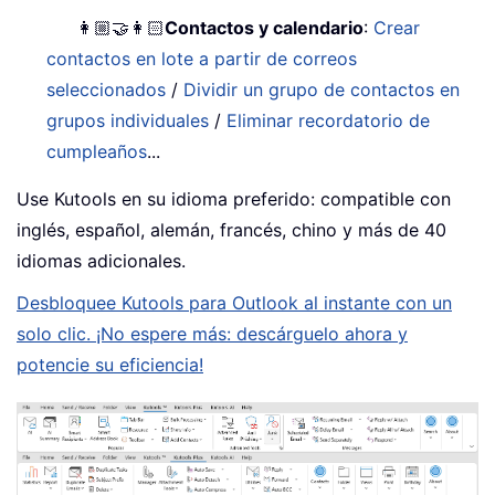
👩🏼‍🤝‍👩🏻
Contactos y calendario
:
Crear
contactos en lote a partir de correos
seleccionados
/
Dividir un grupo de contactos en
grupos individuales
/
Eliminar recordatorio de
cumpleaños
...
Use Kutools en su idioma preferido: compatible con
inglés, español, alemán, francés, chino y más de 40
idiomas adicionales.
Desbloquee Kutools para Outlook al instante con un
solo clic. ¡No espere más: descárguelo ahora y
potencie su eficiencia!