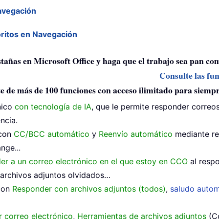
Navegación
oritos en Navegación
estañas en Microsoft Office y haga que el trabajo sea pan co
Consulte las fu
e de más de 100 funciones con acceso ilimitado para siemp
nico
con tecnología de IA
, que le permite responder correos
ncia.
 con
CC/BCC automático
y
Reenvío automático
mediante re
nge...
der a un correo electrónico en el que estoy en CCO
al respo
archivos adjuntos olvidados…
 con
Responder con archivos adjuntos (todos)
,
saludo autom
 correo electrónico
,
Herramientas de archivos adjuntos
(Co