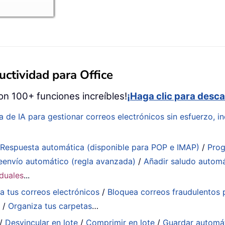
ctividad para Office
on 100+ funciones increíbles!
¡Haga clic para desca
a de IA para gestionar correos electrónicos sin esfuerzo, in
:
Respuesta automática (disponible para POP e IMAP)
/
Prog
eenvío automático (regla avanzada)
/
Añadir saludo autom
iduales
...
a tus correos electrónicos
/
Bloquea correos fraudulentos p
a
/
Organiza tus carpetas
…
/
Desvincular en lote
/
Comprimir en lote
/
Guardar automá