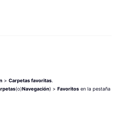
n
>
Carpetas favoritas
.
arpetas
(o)
Navegación
) >
Favoritos
en la pestaña