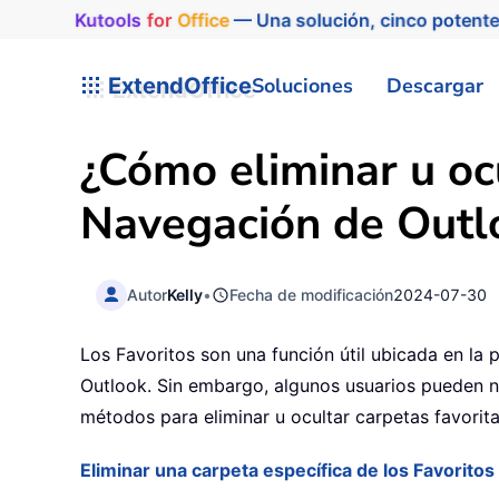
Kutools
for
Office
— Una solución, cinco potente
ExtendOffice
Soluciones
Descargar
¿Cómo eliminar u ocu
Navegación de Outl
Autor
Kelly
•
Fecha de modificación
2024-07-30
Los Favoritos son una función útil ubicada en l
Outlook. Sin embargo, algunos usuarios pueden nec
métodos para eliminar u ocultar carpetas favorit
Eliminar una carpeta específica de los Favoritos