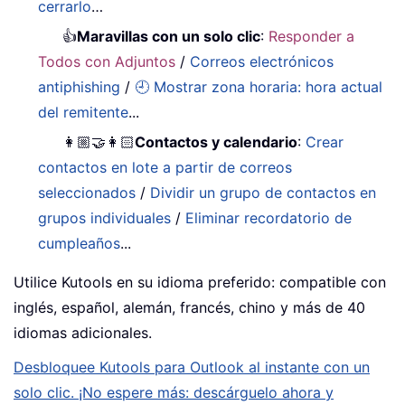
cerrarlo
…
👍
Maravillas con un solo clic
:
Responder a
Todos con Adjuntos
/
Correos electrónicos
antiphishing
/
🕘 Mostrar zona horaria: hora actual
del remitente
...
👩🏼‍🤝‍👩🏻
Contactos y calendario
:
Crear
contactos en lote a partir de correos
seleccionados
/
Dividir un grupo de contactos en
grupos individuales
/
Eliminar recordatorio de
cumpleaños
...
Utilice Kutools en su idioma preferido: compatible con
inglés, español, alemán, francés, chino y más de 40
idiomas adicionales.
Desbloquee Kutools para Outlook al instante con un
solo clic. ¡No espere más: descárguelo ahora y