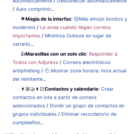
automáticamente
/
Desconectar automáticamente
/
Auto comprimir
...
🌟
Magia de la interfaz
:
😊Más emojis bonitos y
modernos
/
Le avisa cuando llegan correos
importantes
/
Minimiza Outlook en lugar de
cerrarlo
…
👍
Maravillas con un solo clic
:
Responder a
Todos con Adjuntos
/
Correos electrónicos
antiphishing
/
🕘 Mostrar zona horaria: hora actual
del remitente
...
👩🏼‍🤝‍👩🏻
Contactos y calendario
:
Crear
contactos en lote a partir de correos
seleccionados
/
Dividir un grupo de contactos en
grupos individuales
/
Eliminar recordatorio de
cumpleaños
...