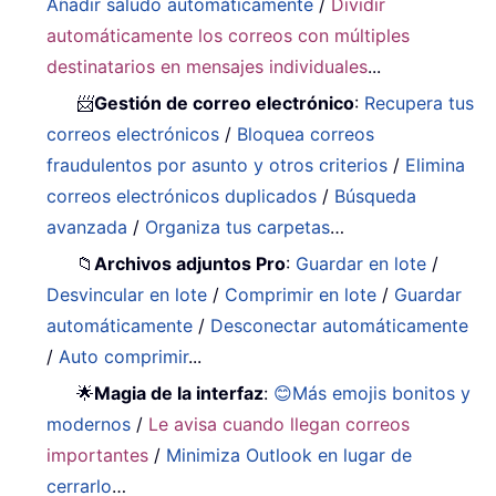
Añadir saludo automáticamente
/
Dividir
automáticamente los correos con múltiples
destinatarios en mensajes individuales
...
📨
Gestión de correo electrónico
:
Recupera tus
correos electrónicos
/
Bloquea correos
fraudulentos por asunto y otros criterios
/
Elimina
correos electrónicos duplicados
/
Búsqueda
avanzada
/
Organiza tus carpetas
…
📁
Archivos adjuntos Pro
:
Guardar en lote
/
Desvincular en lote
/
Comprimir en lote
/
Guardar
automáticamente
/
Desconectar automáticamente
/
Auto comprimir
...
🌟
Magia de la interfaz
:
😊Más emojis bonitos y
modernos
/
Le avisa cuando llegan correos
importantes
/
Minimiza Outlook en lugar de
cerrarlo
…