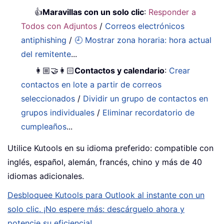
👍
Maravillas con un solo clic
:
Responder a
Todos con Adjuntos
/
Correos electrónicos
antiphishing
/
🕘 Mostrar zona horaria: hora actual
del remitente
...
👩🏼‍🤝‍👩🏻
Contactos y calendario
:
Crear
contactos en lote a partir de correos
seleccionados
/
Dividir un grupo de contactos en
grupos individuales
/
Eliminar recordatorio de
cumpleaños
...
Utilice Kutools en su idioma preferido: compatible con
inglés, español, alemán, francés, chino y más de 40
idiomas adicionales.
Desbloquee Kutools para Outlook al instante con un
solo clic. ¡No espere más: descárguelo ahora y
potencie su eficiencia!