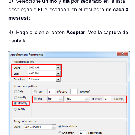
3). Seleccione
último
y
día
por separado en la lista
desplegable
El
. Y escriba
1
en el recuadro
de cada X
mes(es)
;
4). Haga clic en el botón
Aceptar
. Vea la captura de
pantalla: