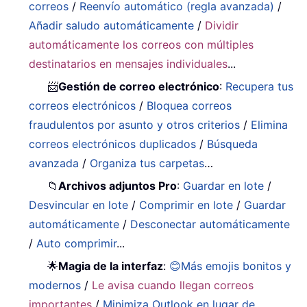
correos
/
Reenvío automático (regla avanzada)
/
Añadir saludo automáticamente
/
Dividir
automáticamente los correos con múltiples
destinatarios en mensajes individuales
...
📨
Gestión de correo electrónico
:
Recupera tus
correos electrónicos
/
Bloquea correos
fraudulentos por asunto y otros criterios
/
Elimina
correos electrónicos duplicados
/
Búsqueda
avanzada
/
Organiza tus carpetas
…
📁
Archivos adjuntos Pro
:
Guardar en lote
/
Desvincular en lote
/
Comprimir en lote
/
Guardar
automáticamente
/
Desconectar automáticamente
/
Auto comprimir
...
🌟
Magia de la interfaz
:
😊Más emojis bonitos y
modernos
/
Le avisa cuando llegan correos
importantes
/
Minimiza Outlook en lugar de