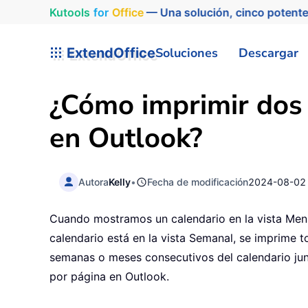
Kutools
for
Office
— Una solución, cinco potente
ExtendOffice
Soluciones
Descargar
¿Cómo imprimir dos
en Outlook?
Autora
Kelly
•
Fecha de modificación
2024-08-02
Cuando mostramos un calendario en la vista Mens
calendario está en la vista Semanal, se imprime 
semanas o meses consecutivos del calendario jun
por página en Outlook.