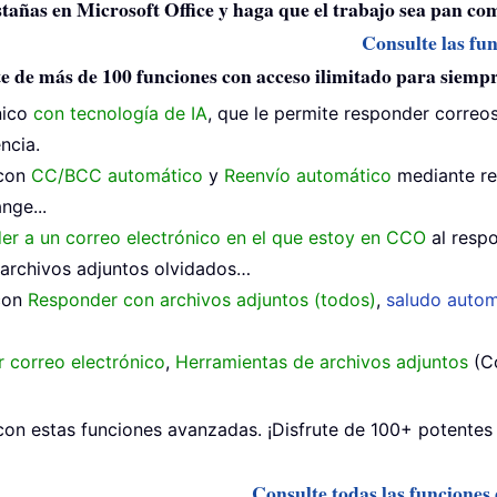
estañas en Microsoft Office y haga que el trabajo sea pan co
Consulte las fu
e de más de 100 funciones con acceso ilimitado para siemp
nico
con tecnología de IA
, que le permite responder correos
ncia.
 con
CC/BCC automático
y
Reenvío automático
mediante re
nge...
der a un correo electrónico en el que estoy en CCO
al respo
archivos adjuntos olvidados…
 con
Responder con archivos adjuntos (todos)
,
saludo autom
 correo electrónico
,
Herramientas de archivos adjuntos
(Co
on estas funciones avanzadas. ¡Disfrute de 100+ potentes 
Consulte todas las funciones