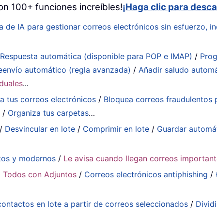
on 100+ funciones increíbles!
¡Haga clic para desca
a de IA para gestionar correos electrónicos sin esfuerzo, in
:
Respuesta automática (disponible para POP e IMAP)
/
Prog
eenvío automático (regla avanzada)
/
Añadir saludo autom
iduales
...
a tus correos electrónicos
/
Bloquea correos fraudulentos p
a
/
Organiza tus carpetas
…
/
Desvincular en lote
/
Comprimir en lote
/
Guardar automá
tos y modernos
/
Le avisa cuando llegan correos importan
 Todos con Adjuntos
/
Correos electrónicos antiphishing
/
contactos en lote a partir de correos seleccionados
/
Divid