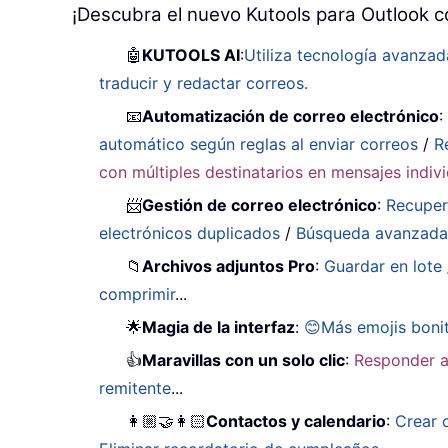
¡Descubra el nuevo Kutools para Outlook c
🤖
KUTOOLS AI
:
Utiliza tecnología avanzad
traducir y redactar correos.
📧
Automatización de correo electrónico
automático según reglas al enviar correos
/
R
con múltiples destinatarios en mensajes indiv
📨
Gestión de correo electrónico
:
Recuper
electrónicos duplicados
/
Búsqueda avanzad
📁
Archivos adjuntos Pro
:
Guardar en lote
comprimir
...
🌟
Magia de la interfaz
:
😊Más emojis boni
👍
Maravillas con un solo clic
:
Responder a
remitente
...
👩🏼‍🤝‍👩🏻
Contactos y calendario
:
Crear 