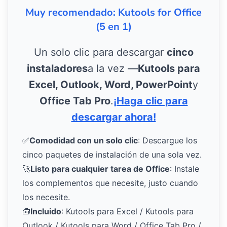
Muy recomendado: Kutools for Office
(5 en 1)
Un solo clic para descargar
cinco
instaladores
a la vez —
Kutools para
Excel, Outlook, Word, PowerPoint
y
Office Tab Pro
.
¡Haga clic para
descargar ahora!
✅
Comodidad con un solo clic
: Descargue los
cinco paquetes de instalación de una sola vez.
🚀
Listo para cualquier tarea de Office
: Instale
los complementos que necesite, justo cuando
los necesite.
🧰
Incluido
: Kutools para Excel / Kutools para
Outlook / Kutools para Word / Office Tab Pro /