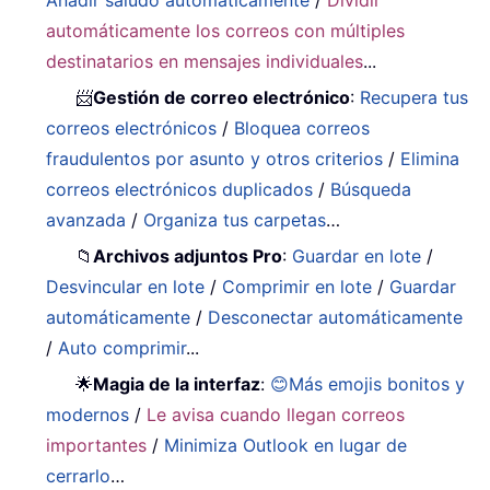
Añadir saludo automáticamente
/
Dividir
automáticamente los correos con múltiples
destinatarios en mensajes individuales
...
📨
Gestión de correo electrónico
:
Recupera tus
correos electrónicos
/
Bloquea correos
fraudulentos por asunto y otros criterios
/
Elimina
correos electrónicos duplicados
/
Búsqueda
avanzada
/
Organiza tus carpetas
…
📁
Archivos adjuntos Pro
:
Guardar en lote
/
Desvincular en lote
/
Comprimir en lote
/
Guardar
automáticamente
/
Desconectar automáticamente
/
Auto comprimir
...
🌟
Magia de la interfaz
:
😊Más emojis bonitos y
modernos
/
Le avisa cuando llegan correos
importantes
/
Minimiza Outlook en lugar de
cerrarlo
…