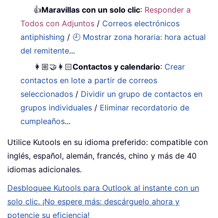
👍
Maravillas con un solo clic
:
Responder a
Todos con Adjuntos
/
Correos electrónicos
antiphishing
/
🕘 Mostrar zona horaria: hora actual
del remitente
...
👩🏼‍🤝‍👩🏻
Contactos y calendario
:
Crear
contactos en lote a partir de correos
seleccionados
/
Dividir un grupo de contactos en
grupos individuales
/
Eliminar recordatorio de
cumpleaños
...
Utilice Kutools en su idioma preferido: compatible con
inglés, español, alemán, francés, chino y más de 40
idiomas adicionales.
Desbloquee Kutools para Outlook al instante con un
solo clic. ¡No espere más: descárguelo ahora y
potencie su eficiencia!