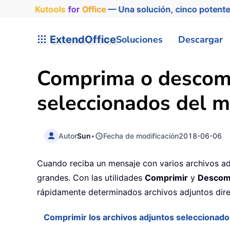
Kutools
for
Office
— Una solución, cinco potente
ExtendOffice
Soluciones
Descargar
Comprima o descomp
seleccionados del m
Autor
Sun
•
Fecha de modificación
2018-06-06
Cuando reciba un mensaje con varios archivos ad
grandes. Con las utilidades
Comprimir
y
Descom
rápidamente determinados archivos adjuntos dir
Comprimir los archivos adjuntos seleccionado