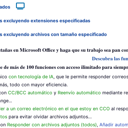
nados
os excluyendo extensiones especificadas
os excluyendo archivos con tamaño especificado
estañas en Microsoft Office y haga que su trabajo sea pan c
Descubra las fun
e de más de 100 funciones con acceso ilimitado para siemp
nico
con tecnología de IA
, que le permite responder correos
ás, todo con mayor eficiencia.
 con
CC/BCC automático
y
Reenvío automático
mediante re
nge...
der a un correo electrónico en el que estoy en CCO
al respo
ntos
para evitar olvidar archivos adjuntos…
 con
Responder con archivos adjuntos (todos)
,
Añadir autom