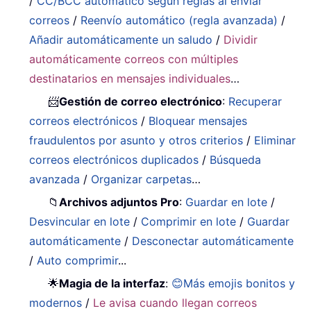
/
CC/BCC automático según reglas al enviar
correos
/
Reenvío automático (regla avanzada)
/
Añadir automáticamente un saludo
/
Dividir
automáticamente correos con múltiples
destinatarios en mensajes individuales
…
📨
Gestión de correo electrónico
:
Recuperar
correos electrónicos
/
Bloquear mensajes
fraudulentos por asunto y otros criterios
/
Eliminar
correos electrónicos duplicados
/
Búsqueda
avanzada
/
Organizar carpetas
…
📁
Archivos adjuntos Pro
:
Guardar en lote
/
Desvincular en lote
/
Comprimir en lote
/
Guardar
automáticamente
/
Desconectar automáticamente
/
Auto comprimir
...
🌟
Magia de la interfaz
:
😊Más emojis bonitos y
modernos
/
Le avisa cuando llegan correos