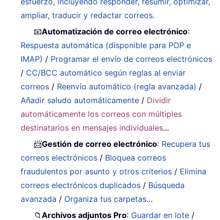
esfuerzo, incluyendo responder, resumir, optimizar,
ampliar, traducir y redactar correos.
📧
Automatización de correo electrónico
:
Respuesta automática (disponible para POP e
IMAP)
/
Programar el envío de correos electrónicos
/
CC/BCC automático según reglas al enviar
correos
/
Reenvío automático (regla avanzada)
/
Añadir saludo automáticamente
/
Dividir
automáticamente los correos con múltiples
destinatarios en mensajes individuales
...
📨
Gestión de correo electrónico
:
Recupera tus
correos electrónicos
/
Bloquea correos
fraudulentos por asunto y otros criterios
/
Elimina
correos electrónicos duplicados
/
Búsqueda
avanzada
/
Organiza tus carpetas
…
📁
Archivos adjuntos Pro
:
Guardar en lote
/