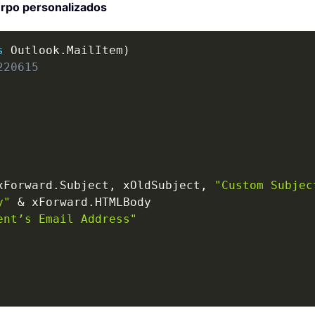
erpo personalizados
s
 Outlook
.
MailItem
)
220615
xForward
.
Subject
,
 xOldSubject
,
"Custom Subjec
y"
&
 xForward
.
HTMLBody

ent’s Email Address"