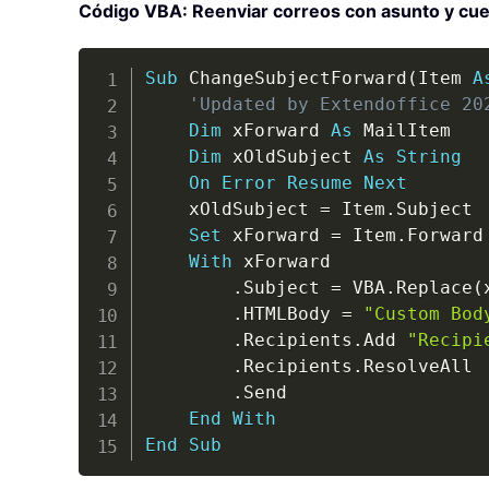
Código VBA: Reenviar correos con asunto y cu
Sub
 ChangeSubjectForward
(
Item 
A
'Updated by Extendoffice 20
Dim
 xForward 
As
 MailItem

Dim
 xOldSubject 
As
String
On
Error
Resume
Next
    xOldSubject 
=
 Item
.
Subject

Set
 xForward 
=
 Item
.
Forward

With
 xForward

.
Subject 
=
 VBA
.
Replace
(
.
HTMLBody 
=
"Custom Bod
.
Recipients
.
Add 
"Recipi
.
Recipients
.
ResolveAll

.
Send

End
With
End
Sub